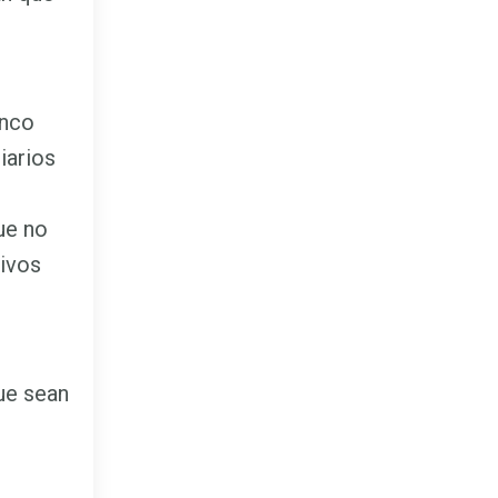
inco
iarios
n
ue no
tivos
ue sean