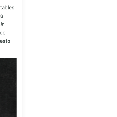
tables.
rá
Un
 de
esto