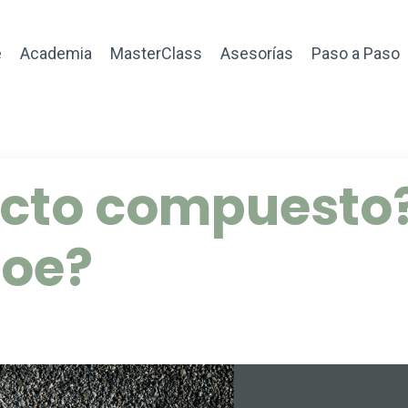
e
Academia
MasterClass
Asesorías
Paso a Paso
fecto compuesto
roe?