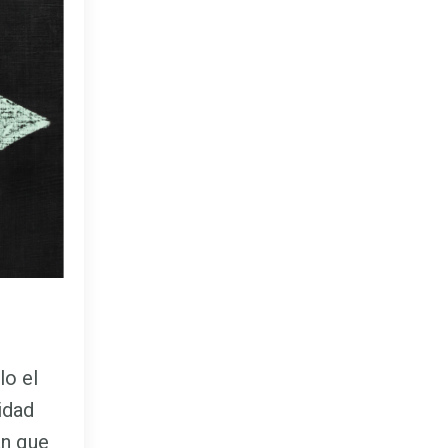
lo el
idad
n que