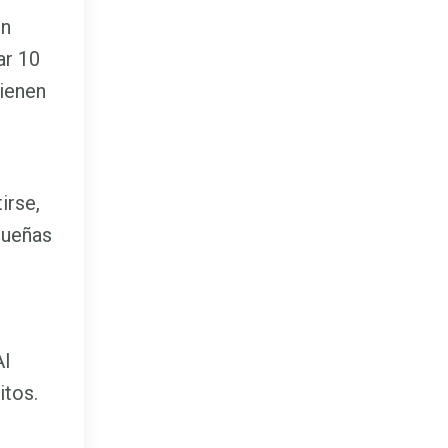
in
ar 10
tienen
irse,
queñas
Al
itos.