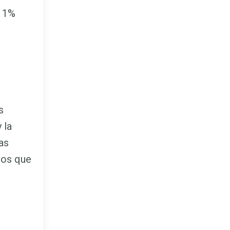
n 1%
s
 la
as
ios que